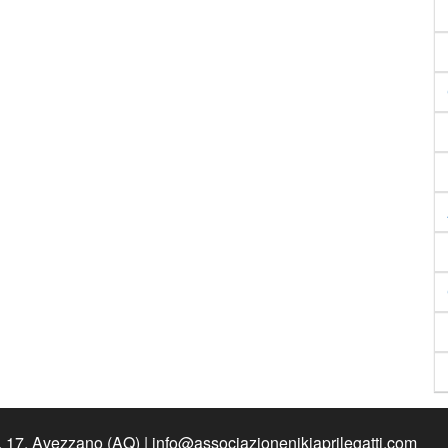
n. 17, Avezzano (AQ) | info@associazionenikiaprilegatti.com