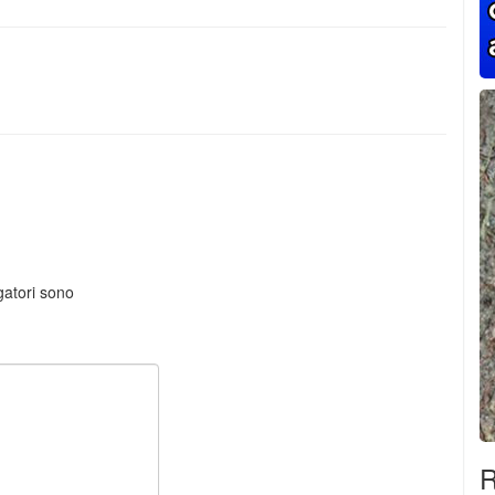
gatori sono
R