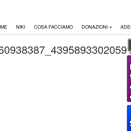
OME
NIKI
COSA FACCIAMO
DONAZIONI
ADE
60938387_4395893302059