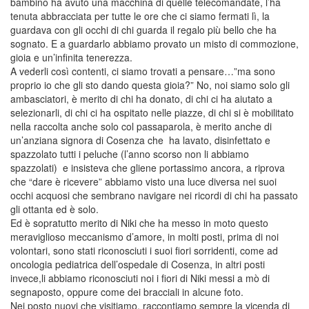
bambino ha avuto una macchina di quelle telecomandate, l’ha
tenuta abbracciata per tutte le ore che ci siamo fermati lì, la
guardava con gli occhi di chi guarda il regalo più bello che ha
sognato. E a guardarlo abbiamo provato un misto di commozione,
gioia e un’infinita tenerezza.
A vederli così contenti, ci siamo trovati a pensare…”ma sono
proprio io che gli sto dando questa gioia?” No, noi siamo solo gli
ambasciatori, è merito di chi ha donato, di chi ci ha aiutato a
selezionarli, di chi ci ha ospitato nelle piazze, di chi si è mobilitato
nella raccolta anche solo col passaparola, è merito anche di
un’anziana signora di Cosenza che ha lavato, disinfettato e
spazzolato tutti i peluche (l’anno scorso non li abbiamo
spazzolati) e insisteva che gliene portassimo ancora, a riprova
che “dare è ricevere” abbiamo visto una luce diversa nei suoi
occhi acquosi che sembrano navigare nei ricordi di chi ha passato
gli ottanta ed è solo.
Ed è sopratutto merito di Niki che ha messo in moto questo
meraviglioso meccanismo d’amore, in molti posti, prima di noi
volontari, sono stati riconosciuti i suoi fiori sorridenti, come ad
oncologia pediatrica dell’ospedale di Cosenza, in altri posti
invece,li abbiamo riconosciuti noi i fiori di Niki messi a mò di
segnaposto, oppure come dei bracciali in alcune foto.
Nei posto nuovi che visitiamo, raccontiamo sempre la vicenda di