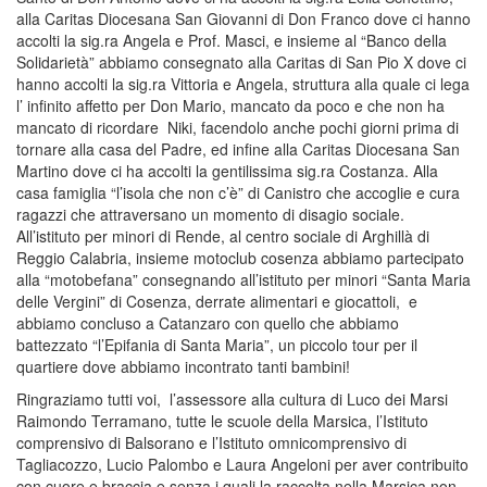
alla Caritas Diocesana San Giovanni di Don Franco dove ci hanno
accolti la sig.ra Angela e Prof. Masci, e insieme al “Banco della
Solidarietà” abbiamo consegnato alla Caritas di San Pio X dove ci
hanno accolti la sig.ra Vittoria e Angela, struttura alla quale ci lega
l’ infinito affetto per Don Mario, mancato da poco e che non ha
mancato di ricordare Niki, facendolo anche pochi giorni prima di
tornare alla casa del Padre, ed infine alla Caritas Diocesana San
Martino dove ci ha accolti la gentilissima sig.ra Costanza. Alla
casa famiglia “l’isola che non c’è” di Canistro che accoglie e cura
ragazzi che attraversano un momento di disagio sociale.
All’istituto per minori di Rende, al centro sociale di Arghillà di
Reggio Calabria, insieme motoclub cosenza abbiamo partecipato
alla “motobefana” consegnando all’istituto per minori “Santa Maria
delle Vergini” di Cosenza, derrate alimentari e giocattoli, e
abbiamo concluso a Catanzaro con quello che abbiamo
battezzato “l’Epifania di Santa Maria”, un piccolo tour per il
quartiere dove abbiamo incontrato tanti bambini!
Ringraziamo tutti voi, l’assessore alla cultura di Luco dei Marsi
Raimondo Terramano, tutte le scuole della Marsica, l’Istituto
comprensivo di Balsorano e l’Istituto omnicomprensivo di
Tagliacozzo, Lucio Palombo e Laura Angeloni per aver contribuito
con cuore e braccia e senza i quali la raccolta nella Marsica non