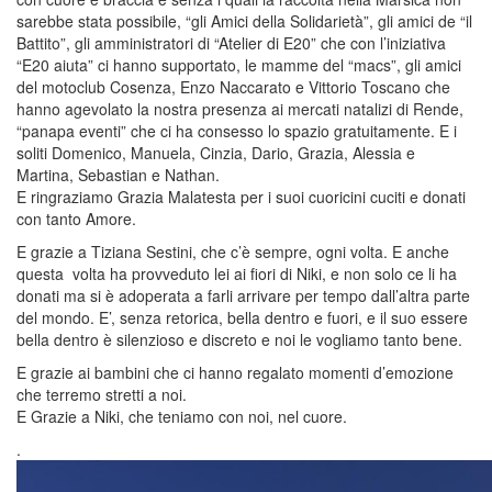
sarebbe stata possibile, “gli Amici della Solidarietà”, gli amici de “il
Battito”, gli amministratori di “Atelier di E20” che con l’iniziativa
“E20 aiuta” ci hanno supportato, le mamme del “macs”, gli amici
del motoclub Cosenza, Enzo Naccarato e Vittorio Toscano che
hanno agevolato la nostra presenza ai mercati natalizi di Rende,
“panapa eventi” che ci ha consesso lo spazio gratuitamente. E i
soliti Domenico, Manuela, Cinzia, Dario, Grazia, Alessia e
Martina, Sebastian e Nathan.
E ringraziamo Grazia Malatesta per i suoi cuoricini cuciti e donati
con tanto Amore.
E grazie a Tiziana Sestini, che c’è sempre, ogni volta. E anche
questa volta ha provveduto lei ai fiori di Niki, e non solo ce li ha
donati ma si è adoperata a farli arrivare per tempo dall’altra parte
del mondo. E’, senza retorica, bella dentro e fuori, e il suo essere
bella dentro è silenzioso e discreto e noi le vogliamo tanto bene.
E grazie ai bambini che ci hanno regalato momenti d’emozione
che terremo stretti a noi.
E Grazie a Niki, che teniamo con noi, nel cuore.
.