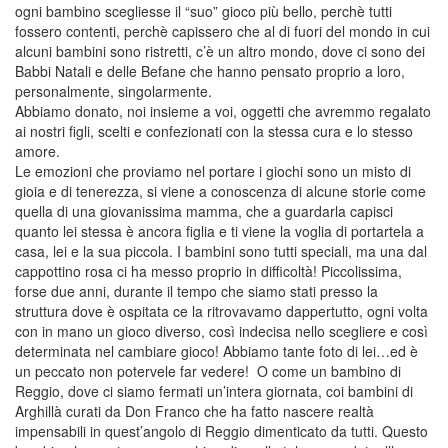
ogni bambino scegliesse il “suo” gioco più bello, perchè tutti
fossero contenti, perchè capissero che al di fuori del mondo in cui
alcuni bambini sono ristretti, c’è un altro mondo, dove ci sono dei
Babbi Natali e delle Befane che hanno pensato proprio a loro,
personalmente, singolarmente.
Abbiamo donato, noi insieme a voi, oggetti che avremmo regalato
ai nostri figli, scelti e confezionati con la stessa cura e lo stesso
amore.
Le emozioni che proviamo nel portare i giochi sono un misto di
gioia e di tenerezza, si viene a conoscenza di alcune storie come
quella di una giovanissima mamma, che a guardarla capisci
quanto lei stessa è ancora figlia e ti viene la voglia di portartela a
casa, lei e la sua piccola. I bambini sono tutti speciali, ma una dal
cappottino rosa ci ha messo proprio in difficoltà! Piccolissima,
forse due anni, durante il tempo che siamo stati presso la
struttura dove è ospitata ce la ritrovavamo dappertutto, ogni volta
con in mano un gioco diverso, così indecisa nello scegliere e così
determinata nel cambiare gioco! Abbiamo tante foto di lei…ed è
un peccato non potervele far vedere! O come un bambino di
Reggio, dove ci siamo fermati un’intera giornata, coi bambini di
Arghillà curati da Don Franco che ha fatto nascere realtà
impensabili in quest’angolo di Reggio dimenticato da tutti. Questo