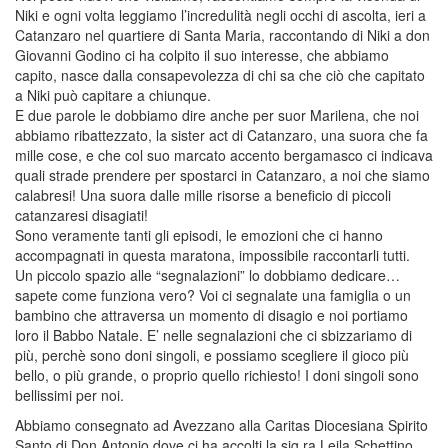
Niki e ogni volta leggiamo l’incredulità negli occhi di ascolta, ieri a
Catanzaro nel quartiere di Santa Maria, raccontando di Niki a don
Giovanni Godino ci ha colpito il suo interesse, che abbiamo
capito, nasce dalla consapevolezza di chi sa che ciò che capitato
a Niki può capitare a chiunque.
E due parole le dobbiamo dire anche per suor Marilena, che noi
abbiamo ribattezzato, la sister act di Catanzaro, una suora che fa
mille cose, e che col suo marcato accento bergamasco ci indicava
quali strade prendere per spostarci in Catanzaro, a noi che siamo
calabresi! Una suora dalle mille risorse a beneficio di piccoli
catanzaresi disagiati!
Sono veramente tanti gli episodi, le emozioni che ci hanno
accompagnati in questa maratona, impossibile raccontarli tutti.
Un piccolo spazio alle “segnalazioni” lo dobbiamo dedicare…
sapete come funziona vero? Voi ci segnalate una famiglia o un
bambino che attraversa un momento di disagio e noi portiamo
loro il Babbo Natale. E’ nelle segnalazioni che ci sbizzariamo di
più, perchè sono doni singoli, e possiamo scegliere il gioco più
bello, o più grande, o proprio quello richiesto! I doni singoli sono
bellissimi per noi.
Abbiamo consegnato ad Avezzano alla Caritas Diocesiana Spirito
Santo di Don Antonio dove ci ha accolti la sig.ra Leila Schettino,