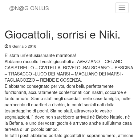
@N@G ONLUS
Toggle
Navigat
Giocattoli, sorrisi e Niki.
9 Gennaio 2016
E’ stata un’entusiasmante maratona!
Abbiamo raccolto i vostri giocattoli a: AVEZZANO – CELANO –
CAPISTRELLO – CIVITELLA ROVETO -BALSORANO – PESCINA
– TRASACCO -LUCO DEI MARSI – MAGLIANO DEI MARSI -
TAGLIACOZZO – RENDE E COSENZA.
E abbiamo consegnato per voi, doni belli, perfettamente
funzionanti, accuratamente confezionati con nastri, coccarde e
tanto amore. Siamo stati negli ospedali, nelle case famiglia, nelle
parrocchie di quartieri a rischio, in centri sociali nati dalla
testardaggine di pochi. Siamo stati, attraverso le vostre
segnalazioni, lì dove non sarebbero arrivati nè Babbo Natale, nè
la Befana, e uno dei vostri giochi è arrivato anche sull’ultima casa
terrena di un piccolo bimbo.
In tutti i posti abbiamo portato giocattoli in soprannumero, affinchè