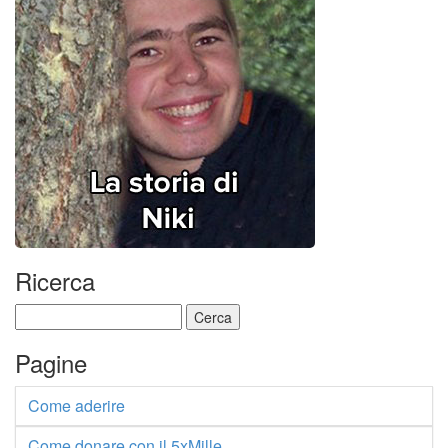
Ricerca
Ricerca
per:
Pagine
Come aderire
Come donare con il 5xMille