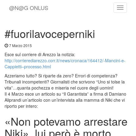
@N@G ONLUS
Toggle
Navigat
#fuorilavoceperniki
7 Marzo 2015
Esce sul corriere di Arezzo la notizia:
http://corrierediarezzo.corr.it/news/cronaca/164412/-Mancini-e-
Cappietti–processo.html
Azzeriamo tutto? Si riparte da zero? Errori di competenza?
Tribunali incompetenti? Giornalisti che scrivono “Uno si tolse la
vita”…quanta pochezza e miseria nel cuore degli uomini!
Il 4 Marzo esce un articolo su “Il Garantista” a firma di Damiano
Aliprandi un’articolo con un’intervista alla mamma di Niki che vi
riporto per intero:
«Non potevamo arrestare
Niki», lui però è morto