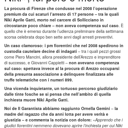
La procura di Firenze che condusse nel 2008 l’operazione
premium da cui scaturì l’arresto di 17 persone – tra le quali
Niki Aprile Gatti, morto nel carcere di Sollicciano in
circostanze poco chiare – non aveva competenza sul caso
. È
quello che è emerso durante l’udienza preliminare della settimana
scorsa celebrata dopo ben sette anni dagli arresti preventivi.
Un caso clamoroso: i pm fiorentini che nel 2008 spedirono in
custodia cautelare decine di indagati
– tra i quali pezzi grossi
come Piero Mancini, allora presidente dell’Arezzo e imprenditore
di successo, e Giovanni Cappietti –
non avevano competenza
sul caso: spettava invece al la procura di Arezzo occuparsi
della presunta associazione a delinquere finalizzata alle
truffe telematiche con i numeri 899.
Una vicenda inquietante, un tortuoso percorso giudiziario
dalle tinte fosche se si pensa che nell’ambito di quella
inchiesta muore Niki Aprile Gatti.
Noi de Il Garantista abbiamo raggiunto Ornella Gemini
–
la
madre del ragazzo che da anni lotta per avere verità e
giustizia – e commenta la notizia con dolore:
«
Apprendo che i
giudici fiorentini nemmeno dovevano aprire l’inchiesta per cui Niki