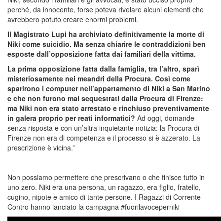
perché, da innocente, forse poteva rivelare alcuni elementi che
avrebbero potuto creare enormi problemi.
Il Magistrato Lupi ha archiviato definitivamente la morte di
Niki come suicidio. Ma senza chiarire le contraddizioni ben
esposte dall’opposizione fatta dai familiari della vittima.
La prima opposizione fatta dalla famiglia, tra l’altro, sparì
misteriosamente nei meandri della Procura.
Così come
sparirono i computer nell’appartamento di Niki a San Marino
e che non furono mai sequestrati dalla Procura di Firenze:
ma Niki non era stato arrestato e rinchiuso preventivamente
in galera proprio per reati informatici?
Ad oggi, domande
senza risposta e con un’altra inquietante notizia: la Procura di
Firenze non era di competenza e il processo si è azzerato. La
prescrizione è vicina.”
Non possiamo permettere che prescrivano o che finisce tutto in
uno zero. Niki era una persona, un ragazzo, era figlio, fratello,
cugino, nipote e amico di tante persone. I Ragazzi di Corrente
Contro hanno lanciato la campagna #fuorilavoceperniki