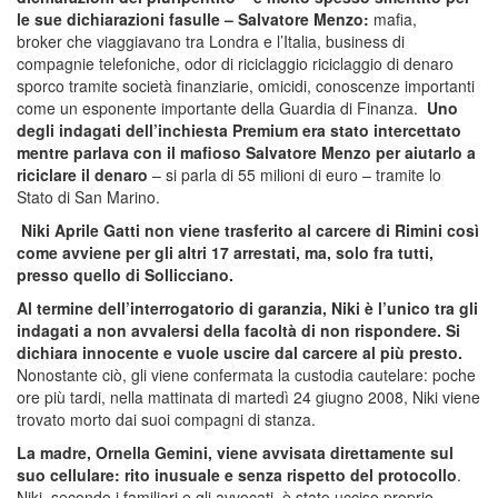
le sue dichiarazioni fasulle – Salvatore Menzo:
mafia,
broker che viaggiavano tra Londra e l’Italia, business di
compagnie telefoniche, odor di riciclaggio riciclaggio di denaro
sporco tramite società finanziarie, omicidi, conoscenze importanti
come un esponente importante della Guardia di Finanza.
Uno
degli indagati dell’inchiesta Premium era stato intercettato
mentre parlava con il mafioso Salvatore Menzo per aiutarlo a
riciclare il denaro
– si parla di 55 milioni di euro – tramite lo
Stato di San Marino.
Niki Aprile Gatti non viene trasferito al carcere di Rimini così
come avviene per gli altri 17 arrestati, ma, solo fra tutti,
presso quello di Sollicciano.
Al termine dell’interrogatorio di garanzia, Niki è l’unico tra gli
indagati a non avvalersi della facoltà di non rispondere. Si
dichiara innocente e vuole uscire dal carcere al più presto.
Nonostante ciò, gli viene confermata la custodia cautelare: poche
ore più tardi, nella mattinata di martedì 24 giugno 2008, Niki viene
trovato morto dai suoi compagni di stanza.
La madre, Ornella Gemini, viene avvisata direttamente sul
suo cellulare: rito inusuale e senza rispetto del protocollo
.
Niki, secondo i familiari e gli avvocati, è stato ucciso proprio