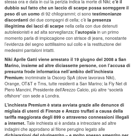
stessa ora e data in cui la perizia indica la morte di Niki;
c’è il
dubbio sul fatto che un laccio di scarpe possa sorreggere il
peso di un uomo
di 92 chilogrammi; ci sono
testimonianze
discordanti
dei due compagni di cella; c’è
la presenza
illegittima dei lacci di scarpe
nella cella con due detenuti
autolesionisti e ad alta sorveglianza;
l’autopsia
in un primo
momento parla di impiccagione con strisce di jeans, nonostante
l’evidenza del segno sottilissimo sul collo e la restituzione dei
medesimi pantaloni intatti.
Niki Aprile Gatti viene arrestato il 19 giugno del 2008 a San
Marino, insieme ad altre diciassette persone, con l’accusa di
presunta frode informatica nell’ambito dell’inchiesta
Premium:
incriminate la Oscorp SpA (dove lavorava Niki),
Orange, OT&T e Tms, tutte residenti a San Marino; la Fly Net di
Piero Mancini, Presidente dell’Arezzo Calcio, più altre “società
offshore” con sede a Londra.
L’inchiesta Premium è stata avviata grazie alle denunce di
migliaia di utenti di Firenze e Arezzo truffati a causa della
tariffa maggiorata degli 899 o attraverso connessioni illegali
a internet.
Tale inchiesta si è andata a intrecciare ad altre
indagini che approdano al filone perugino legato alle
dichiarazioni del pluripentito – e molto spesso smentito per