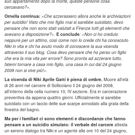
suo appartamento dopo la morte, queste persone cosa
cercavano?».
Ornella continua:
«
Che azzerassero allora anche le archiviazioni
per suicidio! Visto che mio figlio mai si sarebbe suicidato, devo
pensare che non sono stati valutati a Firenze tutti gli elementi che
avevano a disposizione?»
.
E conclude
: «Non ci ho creduto
neppure per un attimo, così come non lo crede chi ha conosciuto
Niki in vita e chi ha avuto modo di conoscere la sua vicenda
attraverso il suo blog. Cosa devo pensare che ho perso un figlio
che era la mia vita per errore? Sono pronta ad azzerare tutto,
fatemi tornare a casa mio figlio, una casa in cui dal 24 giugno
2008 non si vive più!».
La vicenda di Niki Aprile Gatti è piena di ombre.
Muore all’età
di 26 anni nel carcere di Sollicciano il 24 giugno del 2008,
all’interno della cella numero 10, IV sezione. Era in carcerazione
preventiva da appena quattro giorni. Ufficialmente si sarebbe
suicidato con un laccio delle sue scarpe annodato alla grata della
finestra del bagno.
Ma per i familiari ci sono elementi e discordanze che fanno
pensare a un suicidio simulato:
il verbale del carcere
attesta
un sereno dialogo tra Niki e un agente alle ore 10 del 24 giugno,