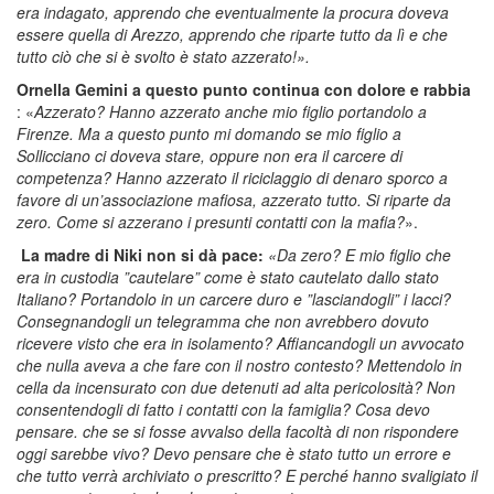
era indagato, apprendo che eventualmente la procura doveva
essere quella di Arezzo, apprendo che riparte tutto da lì e che
tutto ciò che si è svolto è stato azzerato!».
Ornella Gemini a questo punto continua con dolore e rabbia
: «
Azzerato? Hanno azzerato anche mio figlio portandolo a
Firenze. Ma a questo punto mi domando se mio figlio a
Sollicciano ci doveva stare, oppure non era il carcere di
competenza? Hanno azzerato il riciclaggio di denaro sporco a
favore di un’associazione mafiosa, azzerato tutto. Si riparte da
zero. Come si azzerano i presunti contatti con la mafia?
».
La madre di Niki non si dà pace:
«Da zero? E mio figlio che
era in custodia ”cautelare” come è stato cautelato dallo stato
Italiano? Portandolo in un carcere duro e ”lasciandogli” i lacci?
Consegnandogli un telegramma che non avrebbero dovuto
ricevere visto che era in isolamento? Affiancandogli un avvocato
che nulla aveva a che fare con il nostro contesto? Mettendolo in
cella da incensurato con due detenuti ad alta pericolosità? Non
consentendogli di fatto i contatti con la famiglia? Cosa devo
pensare. che se si fosse avvalso della facoltà di non rispondere
oggi sarebbe vivo? Devo pensare che è stato tutto un errore e
che tutto verrà archiviato o prescritto? E perché hanno svaligiato il